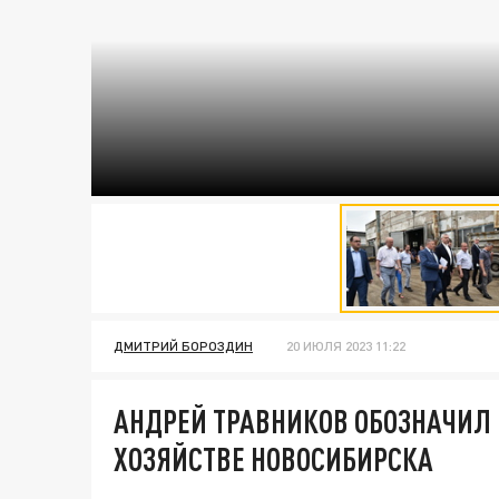
О: NSO.RU
ДМИТРИЙ БОРОЗДИН
20 ИЮЛЯ 2023 11:22
АНДРЕЙ ТРАВНИКОВ ОБОЗНАЧИЛ
ХОЗЯЙСТВЕ НОВОСИБИРСКА