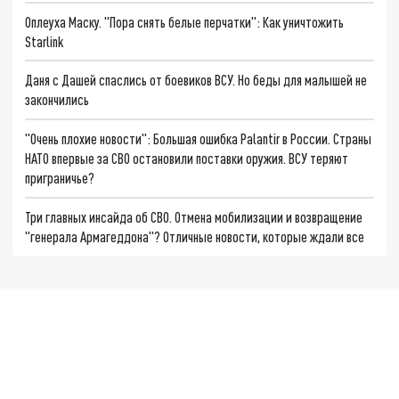
Оплеуха Маску. "Пора снять белые перчатки": Как уничтожить
Starlink
Даня с Дашей спаслись от боевиков ВСУ. Но беды для малышей не
закончились
"Очень плохие новости": Большая ошибка Palantir в России. Страны
НАТО впервые за СВО остановили поставки оружия. ВСУ теряют
приграничье?
Три главных инсайда об СВО. Отмена мобилизации и возвращение
"генерала Армагеддона"? Отличные новости, которые ждали все