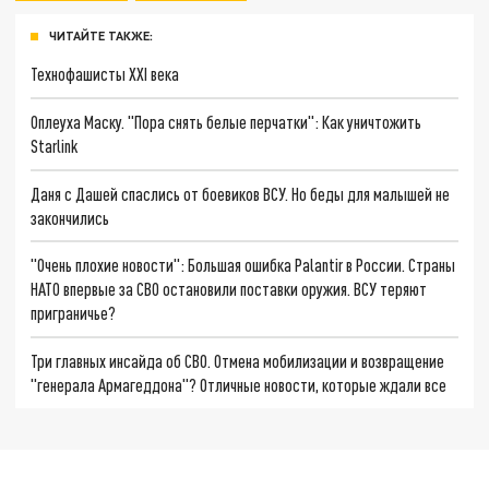
ЧИТАЙТЕ ТАКЖЕ:
Технофашисты XXI века
Оплеуха Маску. "Пора снять белые перчатки": Как уничтожить
Starlink
Даня с Дашей спаслись от боевиков ВСУ. Но беды для малышей не
закончились
"Очень плохие новости": Большая ошибка Palantir в России. Страны
НАТО впервые за СВО остановили поставки оружия. ВСУ теряют
приграничье?
Три главных инсайда об СВО. Отмена мобилизации и возвращение
"генерала Армагеддона"? Отличные новости, которые ждали все