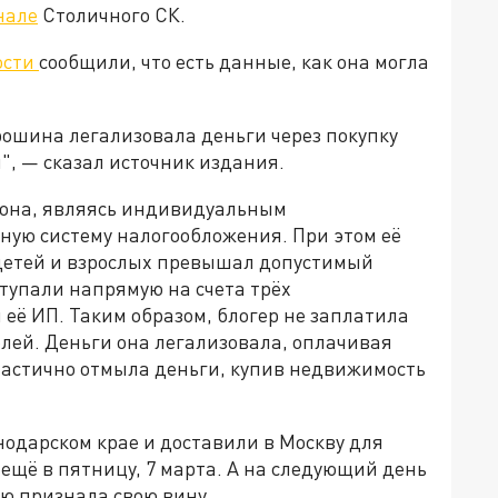
нале
Столичного СК.
ости
сообщили, что есть данные, как она могла
ошина легализовала деньги через покупку
, — сказал источник издания.
од она, являясь индивидуальным
ую систему налогообложения. При этом её
 детей и взрослых превышал допустимый
ступали напрямую на счета трёх
её ИП. Таким образом, блогер не заплатила
блей. Деньги она легализовала, оплачивая
 частично отмыла деньги, купив недвижимость
дарском крае и доставили в Москву для
ещё в пятницу, 7 марта. А на следующий день
ю признала свою вину.