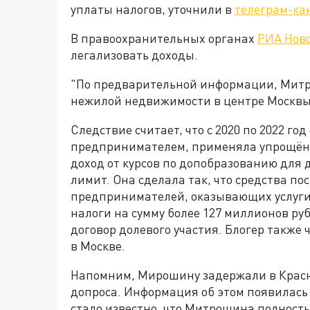
уплаты налогов, уточнили в
телеграм-ка
В правоохранительных органах
РИА Нов
легализовать доходы.
"По предварительной информации, Митр
нежилой недвижимости в центре Москвы"
Следствие считает, что с 2020 по 2022 г
предпринимателем, применяла упрощённ
доход от курсов по допобразованию для
лимит. Она сделала так, что средства по
предпринимателей, оказывающих услуги 
налоги на сумму более 127 миллионов ру
договор долевого участия. Блогер также
в Москве.
Напомним, Мирошину задержали в Красно
допроса. Информация об этом появилась 
стало известно, что Митрошина полность