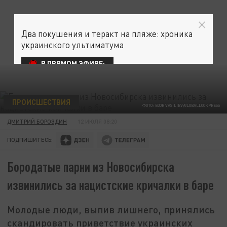
Два покушения и теракт на пляже: хроника
украинского ультиматума
В ПРЯМОМ ЭФИРЕ:
ПРОИСШЕСТВИЯ
ФОТО: EGOR VASILIEV/GLOBALLOOKPRESS
ДМИТРИЙ БОРОЗДИН
12 ИЮЛЯ 08:20
ПОДПИШИТЕСЬ:
Бородатые парни из Новосибирска
извинились за нацистские кричалки в баре
Молодые люди, выпив лишнего, принялись
скандировать приветствие украинских