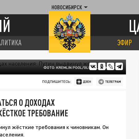
НОВОСИБИРСК
ИЙ
Ц
АЛИТИКА
ЭФИР
ФОТО: KREMLIN POOL/GLOBALLOOKPRESS
ПОДПИШИТЕСЬ:
ТЬСЯ О ДОХОДАХ
ЖЁСТКОЕ ТРЕБОВАНИЕ
нул жёсткие требования к чиновникам. Он
населения.