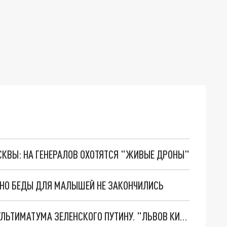
ОСКВЫ: НА ГЕНЕРАЛОВ ОХОТЯТСЯ "ЖИВЫЕ ДРОНЫ"
. НО БЕДЫ ДЛЯ МАЛЫШЕЙ НЕ ЗАКОНЧИЛИСЬ
НОВОЕ МАСШТАБНЕЙШЕЕ НАСТУПЛЕНИЕ. ТРИ УЛЬТИМАТУМА ЗЕЛЕНСКОГО ПУТИНУ. "ЛЬВОВ КИМА" ПОСТАВЯТ НА ПВО? ГЛОБАЛЬНЫЙ ПРОРЫВ ПОД ЗАПОРОЖЬЕМ