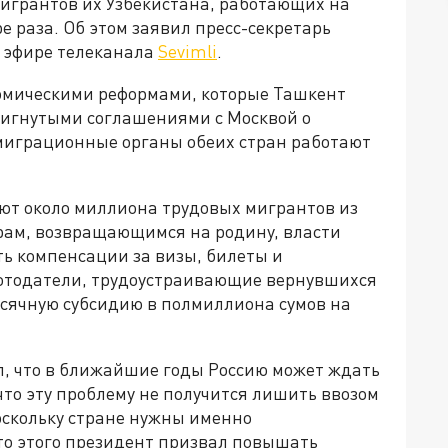
мигрантов их Узбекистана, работающих на
е раза. Об этом заявил пресс-секретарь
 эфире телеканала
Sevimli
.
номическими реформами, которые Ташкент
стигнутыми соглашениями с Москвой о
 миграционные органы обеих стран работают
ают около миллиона трудовых мигрантов из
ерам, возвращающимся на родину, власти
ть компенсации за визы, билеты и
ботодатели, трудоустраивающие вернувшихся
есячную субсидию в полмиллиона сумов на
, что в ближайшие годы Россию может ждать
что эту проблему не получится лишить ввозом
скольку стране нужны именно
о этого президент призвал повышать