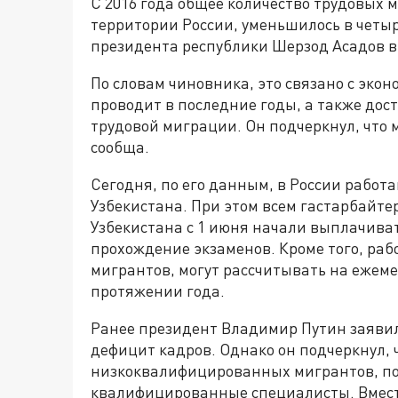
С 2016 года общее количество трудовых 
территории России, уменьшилось в четыр
президента республики Шерзод Асадов в
По словам чиновника, это связано с эко
проводит в последние годы, а также до
трудовой миграции. Он подчеркнул, что
сообща.
Сегодня, по его данным, в России работ
Узбекистана. При этом всем гастарбайт
Узбекистана с 1 июня начали выплачива
прохождение экзаменов. Кроме того, ра
мигрантов, могут рассчитывать на ежем
протяжении года.
Ранее президент Владимир Путин заявил
дефицит кадров. Однако он подчеркнул, 
низкоквалифицированных мигрантов, по
квалифицированные специалисты. Вмест