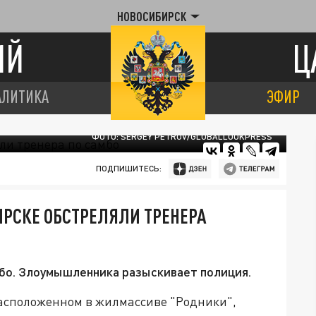
НОВОСИБИРСК
ИЙ
Ц
АЛИТИКА
ЭФИР
ФОТО: SERGEY PETROV/GLOBALLOOKPRESS
ПОДПИШИТЕСЬ:
РСКЕ ОБСТРЕЛЯЛИ ТРЕНЕРА
мбо. Злоумышленника разыскивает полиция.
 расположенном в жилмассиве "Родники",