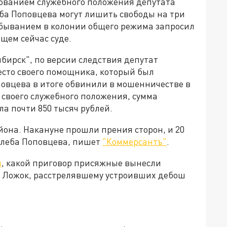
ованием служебного положения депутата
ба Поповцева могут лишить свободы на три
отбыванием в колонии общего режима запросил
щем сейчас суде.
бирск", по версии следствия депутат
есто своего помощника, который был
повцева в итоге обвинили в мошенничестве в
 своего служебного положения, сумма
ла почти 850 тысяч рублей.
йона. Накануне прошли прения сторон, и 20
Глеба Поповцева, пишет
"Коммерсантъ"
.
л
, какой приговор присяжные вынесли
а Ложок, расстрелявшему устроивших дебош