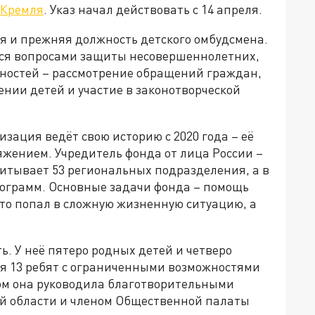
Кремля
. Указ начал действовать с 14 апреля.
я и прежняя должность детского омбудсмена.
ься вопросами защиты несовершеннолетних,
анностей – рассмотрение обращений граждан,
нии детей и участие в законотворческой
зация ведёт свою историю с 2020 года – её
яжением. Учредитель фонда от лица России –
тывает 53 региональных подразделения, а в
ограмм. Основные задачи фонда – помощь
кто попал в сложную жизненную ситуацию, а
ь.
У
неё
пятеро
родных
детей
и
четверо
ся
13
ребят
с
ограниченными возможностями
ом она руководила благотворительными
ой области и членом Общественной палаты