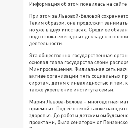
Информация об этом появилась на сайте
При этом за Львовой-Беловой сохраняетс
Таким образом, она продолжит занимат
но уже в двух ипостасях. Среди её обяз
подготовка ежегодных докладов о положе
деятельности.
Эта общественно-государственная органи
основал глава государства своим распор
Минпросвещения. Филиальная сеть насчи
активе организации пять социальных пр
сиротам, детям с инвалидностью и тем, 
также
укрепление
института
семьи
.
Мария
Львова
-
Белова
–
многодетная
мат
приёмных
.
Под
её опекой
также
находят
здоровья. До работы детским омбудсмен
проектами, была сенатором от Пензенск