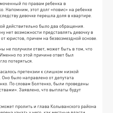
омоченный по правам ребенка в
о. Напомним, этот долг «повис» на ребенке
наследству девочке перешла доля в квартире.
ной действительно было два обращения.
ону нет возможности представлять девочку в
 от юристов, причем на безвозмездной основе.
ы не получили ответ, может быть в том, что
 Именно по этой причине ответ был
гло потеряться.
 касалось претензии к слишком низкой
. Оно было направлено от депутата
нко. По словам Болтенко, были проведены
твами». Заявлено, что выплаты будут
сможет пролить и глава Колыванского района
рена узнать у него, как местные власти