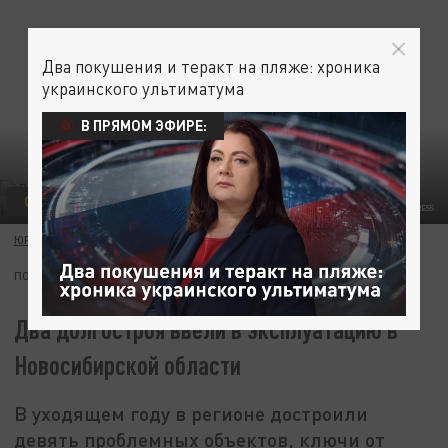
Два покушения и теракт на пляже: хроника
украинского ультиматума
В ПРЯМОМ ЭФИРЕ:
ОБЩЕСТВО
ФОТО: MAKSIM KONSTANTINOV/GLOBAL LOOK PRESS/GLOBALLOOKPRESS
ЮРИЙ ФОМИЧЕНКО
30 ДЕКАБРЯ 09:14
ПОДПИШИТЕСЬ:
Два долгостроя ввели в эксплуатацию в
Новосибирской области
В уходящем году в регионе достроили
девять проблемных объектов, ключи от