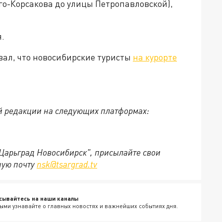
го-Корсакова до улицы Петропавловской),
.
вал, что новосибирские туристы
на курорте
й редакции на следующих платформах:
"Царьград Новосибирск", присылайте свои
ную почту
nsk@tsargrad.tv
сывайтесь на наши каналы
ыми узнавайте о главных новостях и важнейших событиях дня.