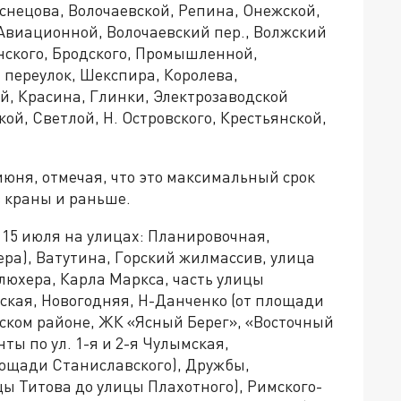
снецова, Волочаевской, Репина, Онежской,
, Авиационной, Волочаевский пер., Волжский
инского, Бродского, Промышленной,
 переулок, Шекспира, Королева,
й, Красина, Глинки, Электрозаводской
ой, Светлой, Н. Островского, Крестьянской,
юня, отмечая, что это максимальный срок
в краны и раньше.
 15 июля на улицах: Планировочная,
хера), Ватутина, Горский жилмассив, улица
люхера, Карла Маркса, часть улицы
еская, Новогодняя, Н-Данченко (от площади
ском районе, ЖК «Ясный Берег», «Восточный
ты по ул. 1-я и 2-я Чулымская,
лощади Станиславского), Дружбы,
ы Титова до улицы Плахотного), Римского-