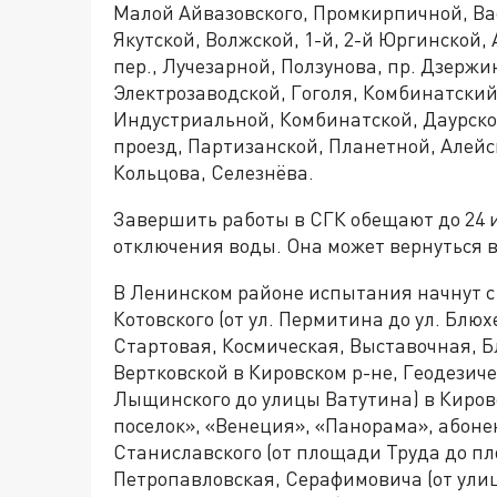
Малой Айвазовского, Промкирпичной, Ва
Якутской, Волжской, 1-й, 2-й Юргинской
пер., Лучезарной, Ползунова, пр. Дзерж
Электрозаводской, Гоголя, Комбинатский
Индустриальной, Комбинатской, Даурско
проезд, Партизанской, Планетной, Алейск
Кольцова, Селезнёва.
Завершить работы в СГК обещают до 24 и
отключения воды. Она может вернуться 
В Ленинском районе испытания начнут с
Котовского (от ул. Пермитина до ул. Блю
Стартовая, Космическая, Выставочная, Б
Вертковской в Кировском р-не, Геодезич
Лыщинского до улицы Ватутина) в Киров
поселок», «Венеция», «Панорама», абонен
Станиславского (от площади Труда до п
Петропавловская, Серафимовича (от улиц