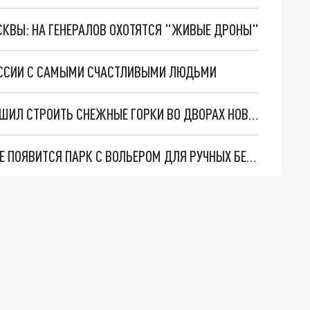
ОСКВЫ: НА ГЕНЕРАЛОВ ОХОТЯТСЯ "ЖИВЫЕ ДРОНЫ"
ОССИИ С САМЫМИ СЧАСТЛИВЫМИ ЛЮДЬМИ
ПОБЕДА СОЮЗА ОТЦОВ: МИНПРОМТОРГ РАЗРЕШИЛ СТРОИТЬ СНЕЖНЫЕ ГОРКИ ВО ДВОРАХ НОВОСИБИРСКА
ОКОЛО ПЛОЩАДИ КАЛИНИНА В НОВОСИБИРСКЕ ПОЯВИТСЯ ПАРК С ВОЛЬЕРОМ ДЛЯ РУЧНЫХ БЕЛОК