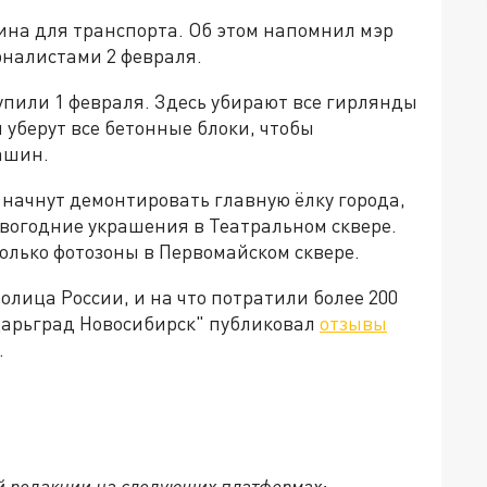
ина для транспорта. Об этом напомнил мэр
рналистами 2 февраля.
упили 1 февраля. Здесь убирают все гирлянды
я уберут все бетонные блоки, чтобы
ашин.
 начнут демонтировать главную ёлку города,
новогодние украшения в Театральном сквере.
олько фотозоны в Первомайском сквере.
олица России, и на что потратили более 200
Царьград Новосибирск" публиковал
отзывы
.
й редакции на следующих платформах: