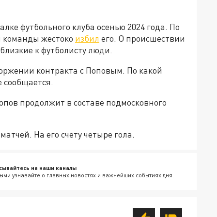
лке футбольного клуба осенью 2024 года. По
ан команды жестоко
избил
его. О происшествии
 близкие к футболисту люди.
торжении контракта с Поповым. По какой
е сообщается.
Попов продолжит в составе подмосковного
атчей. На его счету четыре гола.
сывайтесь на наши каналы
ыми узнавайте о главных новостях и важнейших событиях дня.