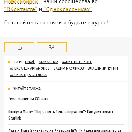
Новосибирск"
, наши сообщества во
"ВКонтакте"
и
"Одноклассниках"
.
Оставайтесь на связи и будьте в курсе!
ТЕГИ:
ПМЭФ
АТАКА БПЛА
САНКТ-ПЕТЕРБУРГ
АЛЕКСАНДР АРТАМОНОВ
ВАДИМ МАСЛИКОВ
ВЛАДИМИР ПУТИН
АЛЕКСАНДРА БЕГЛОВА
ЧИТАЙТЕ ТАКЖЕ:
Технофашисты XXI века
Оплеуха Маску. "Пора снять белые перчатки": Как уничтожить
Starlink
Даня с Дашей спаслись от боевиков ВСУ. Но беды для малышей не