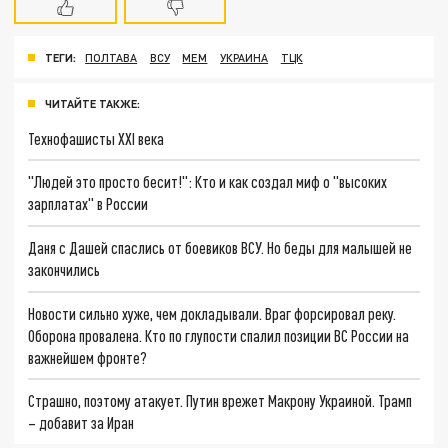
ТЕГИ:
ПОЛТАВА
ВСУ
МЕМ
УКРАИНА
ТЦК
ЧИТАЙТЕ ТАКЖЕ:
Технофашисты XXI века
"Людей это просто бесит!": Кто и как создал миф о "высоких
зарплатах" в России
Даня с Дашей спаслись от боевиков ВСУ. Но беды для малышей не
закончились
Новости сильно хуже, чем докладывали. Враг форсировал реку.
Оборона провалена. Кто по глупости спалил позиции ВС России на
важнейшем фронте?
Страшно, поэтому атакует. Путин врежет Макрону Украиной. Трамп
– добавит за Иран