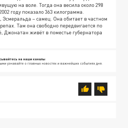
вущую на воле. Тогда она весила около 298
002 году показало 363 килограмма.
, Эсмеральда – самец. Она обитает в частном
ерепах. Там она свободно передвигается по
её, Джонатан живёт в поместье губернатора
сывайтесь на наши каналы
ыми узнавайте о главных новостях и важнейших событиях дня.