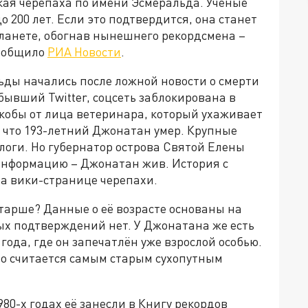
кая черепаха по имени Эсмеральда. Учёные
о 200 лет. Если это подтвердится, она станет
анете, обогнав нынешнего рекордсмена –
сообщило
РИА Новости
.
ьды начались после ложной новости о смерти
бывший Twitter, соцсеть заблокирована в
кобы от лица ветеринара, который ухаживает
 что 193-летний Джонатан умер. Крупные
оги. Но губернатор острова Святой Елены
информацию – Джонатан жив. История с
на вики-странице черепахи.
тарше? Данные о её возрасте основаны на
ых подтверждений нет. У Джонатана же есть
 года, где он запечатлён уже взрослой особью.
но считается самым старым сухопутным
980-х годах её занесли в Книгу рекордов