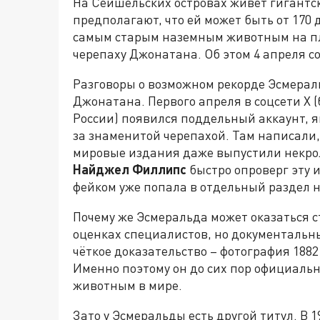
На Сейшельских островах живёт гигантс
предполагают, что ей может быть от 170 д
самым старым наземным животным на пл
черепаху Джонатана. Об этом 4 апреля 
Разговоры о возможном рекорде Эсмерал
Джонатана. Первого апреля в соцсети X
(
России)
появился поддельный аккаунт, я
за знаменитой черепахой. Там написали,
мировые издания даже выпустили некрол
Найджел Филлипс
быстро опроверг эту 
фейком уже попала в отдельный раздел 
Почему же Эсмеральда может оказаться с
оценках специалистов, но документальн
чёткое доказательство – фотография 1882
Именно поэтому он до сих пор официаль
животным в мире.
Зато у Эсмеральды есть другой титул. В 1