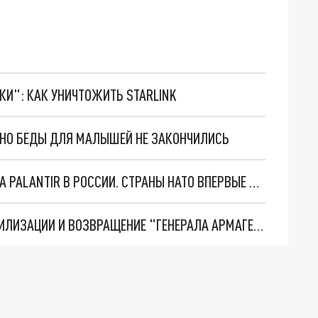
ТКИ": КАК УНИЧТОЖИТЬ STARLINK
. НО БЕДЫ ДЛЯ МАЛЫШЕЙ НЕ ЗАКОНЧИЛИСЬ
"ОЧЕНЬ ПЛОХИЕ НОВОСТИ": БОЛЬШАЯ ОШИБКА PALANTIR В РОССИИ. СТРАНЫ НАТО ВПЕРВЫЕ ЗА СВО ОСТАНОВИЛИ ПОСТАВКИ ОРУЖИЯ. ВСУ ТЕРЯЮТ ПРИГРАНИЧЬЕ?
ТРИ ГЛАВНЫХ ИНСАЙДА ОБ СВО. ОТМЕНА МОБИЛИЗАЦИИ И ВОЗВРАЩЕНИЕ "ГЕНЕРАЛА АРМАГЕДДОНА"? ОТЛИЧНЫЕ НОВОСТИ, КОТОРЫЕ ЖДАЛИ ВСЕ