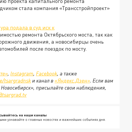
нию проекта капитального ремонта
ядчиком стала компания «Трансстройпроект»
ура подала в суд иск к
димостью ремонта Октябрьского моста, так как
дорожного движения, а новосибирцы очень
томобилей после поездок по мосту.
те»
,
Instagram
,
Facebook
, а также
e/tsargradnsk
и канал в
«Яндекс.Дзен»
.
Если вам
д Новосибирск», присылайте свои наблюдения,
@tsargrad.tv
сывайтесь на наши каналы
ыми узнавайте о главных новостях и важнейших событиях дня.