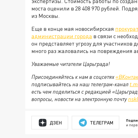
экспертизы. Стоимость работы по созда
моста
оценили в 28 408 970 рубле
й
. Подр
из Москвы.
Еще в конце мая новосибирская
прокурат
администрации города
в связи с необхо
он представляет угрозу для участников 
много раз жаловались на повреждения ав
Уважаемые читатели Царьграда!
Присоединяйтесь к нам в соцсетях
«ВКонтак
подписывайтесь на наш телеграм-канал
t.m
есть чем поделиться с редакцией «Царьгра
вопросы, новости на электронную почту
nsk
Подпи
ДЗЕН
ТЕЛЕГРАМ
и перв