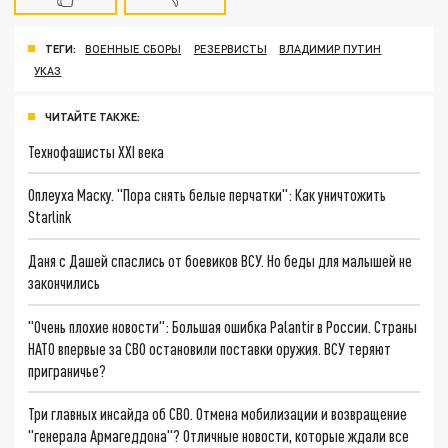
ТЕГИ:
ВОЕННЫЕ СБОРЫ
РЕЗЕРВИСТЫ
ВЛАДИМИР ПУТИН
УКАЗ
ЧИТАЙТЕ ТАКЖЕ:
Технофашисты XXI века
Оплеуха Маску. "Пора снять белые перчатки": Как уничтожить
Starlink
Даня с Дашей спаслись от боевиков ВСУ. Но беды для малышей не
закончились
"Очень плохие новости": Большая ошибка Palantir в России. Страны
НАТО впервые за СВО остановили поставки оружия. ВСУ теряют
приграничье?
Три главных инсайда об СВО. Отмена мобилизации и возвращение
"генерала Армагеддона"? Отличные новости, которые ждали все