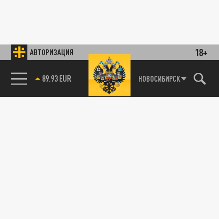
18+
АВТОРИЗАЦИЯ
89.93 EUR
НОВОСИБИРСК
85.64 BRENT