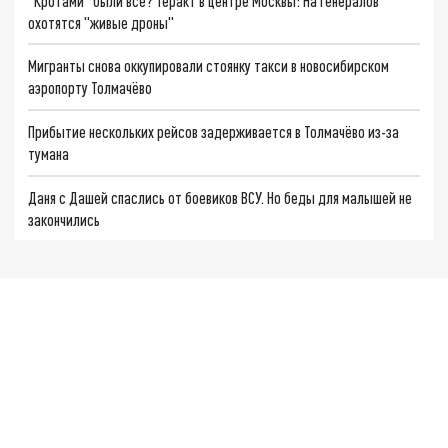
"Кротами" были все? Теракт в центре Москвы: На генералов
охотятся "живые дроны"
Мигранты снова оккупировали стоянку такси в новосибирском
аэропорту Толмачёво
Прибытие нескольких рейсов задерживается в Толмачёво из-за
тумана
Даня с Дашей спаслись от боевиков ВСУ. Но беды для малышей не
закончились