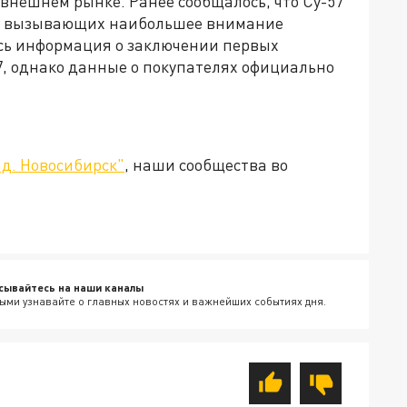
 внешнем рынке. Ранее сообщалось, что Су-57
ов, вызывающих наибольшее внимание
сь информация о заключении первых
7, однако данные о покупателях официально
д. Новосибирск"
, наши сообщества во
сывайтесь на наши каналы
ыми узнавайте о главных новостях и важнейших событиях дня.