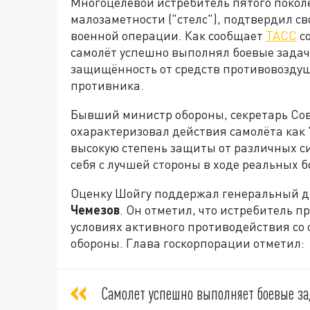
Многоцелевой истребитель пятого покол
малозаметности ("стелс"), подтвердил с
военной операции. Как сообщает
ТАСС
со
самолёт успешно выполнял боевые задач
защищённость от средств противовоздуш
противника.
Бывший министр обороны, секретарь Со
охарактеризовал действия самолёта как "
высокую степень защиты от различных си
себя с лучшей стороны в ходе реальных 
Оценку Шойгу поддержал генеральный д
Чемезов
. Он отметил, что истребитель 
условиях активного противодействия со
обороны. Глава госкорпорации отметил:
Самолет успешно выполняет боевые з