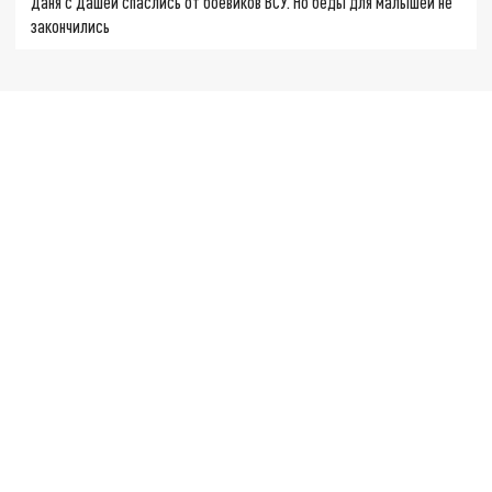
Даня с Дашей спаслись от боевиков ВСУ. Но беды для малышей не
закончились