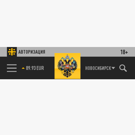
18+
АВТОРИЗАЦИЯ
НОВОСИБИРСК
85.64 BRENT
89.93 EUR