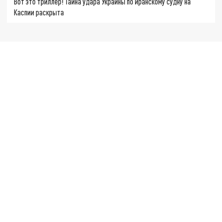
Вот это триллер! Тайна удара Украины по иранскому судну на
Каспии раскрыта