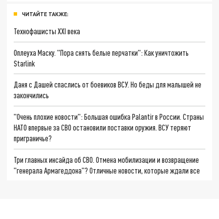
ЧИТАЙТЕ ТАКЖЕ:
Технофашисты XXI века
Оплеуха Маску. "Пора снять белые перчатки": Как уничтожить
Starlink
Даня с Дашей спаслись от боевиков ВСУ. Но беды для малышей не
закончились
"Очень плохие новости": Большая ошибка Palantir в России. Страны
НАТО впервые за СВО остановили поставки оружия. ВСУ теряют
приграничье?
Три главных инсайда об СВО. Отмена мобилизации и возвращение
"генерала Армагеддона"? Отличные новости, которые ждали все