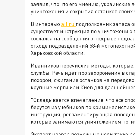
заявил, что, по его мнению, украински
уничтожения и сокрытия останков своих 
В интервью
aif.ru
подполковник запаса он
существует инструкция по уничтожению 
сослался на сообщения о подрыве подва
отходе подразделений 58‑й мотопехотно
Харьковской области.
Иванников перечислил методы, которые, 
службы. Речь идёт про захоронения в ст
похорон, сжигание останков на передовой
крупные морги или Киев для дальнейшег
"Складывается впечатление, что все сп
берутся из учебников по криминалистике.
инструкция, регламентирующая поведени
которые занимаются уничтожением поги
Эксперт назвал возможные цели таких д