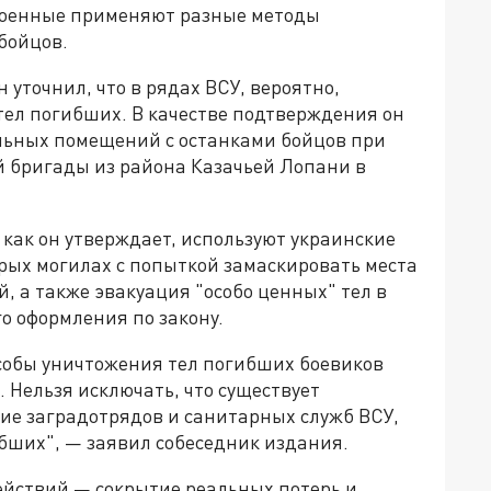
е военные применяют разные методы
бойцов.
 уточнил, что в рядах ВСУ, вероятно,
тел погибших. В качестве подтверждения он
льных помещений с останками бойцов при
й бригады из района Казачьей Лопани в
как он утверждает, используют украинские
арых могилах с попыткой замаскировать места
, а также эвакуация "особо ценных" тел в
о оформления по закону.
особы уничтожения тел погибших боевиков
 Нельзя исключать, что существует
е заградотрядов и санитарных служб ВСУ,
бших", — заявил собеседник издания.
ействий — сокрытие реальных потерь и