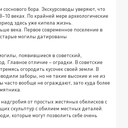
соснового бора. Экскурсоводы уверяют, что
8–10 веках. По крайней мере археологические
ериод здесь уже кипела жизнь.
ьше века. Первое современное поселение в
е старые могилы датированы
могилы, появившиеся в советский,
. Главное отличие – оградки. В советские
ремясь огородить кусочек своей земли. В
водили заборы, но не такие высокие и не из
ы часто вообще не ограждают, зато куда более
амятника.
надгробия от простых жестяных обелисков с
щих скульптур с обилием местных деталей.
юди, которые могут позволить себе очень