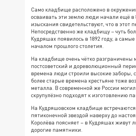
Само кладбище расположено в окружении 
осваивать эти землю люди начали ещё в 
изыскания свидетельствуют, что в этот п
Непосредственно же кладбищу – чуть бол
Кудряшах появилось в 1892 году, а самы
началом прошлого столетия.
На кладбище очень чётко разграничены 
постсоветский и дореволюционный период
времена люди строили высокие заборы, ст
более старые времена крестьяне тоже воз
металла. В современной же России могил
скрупулёзно подходят к изготовлению п
На Кудряшовском кладбище встречаются 
пятиконечной звездой наверху до настоя
Королёва поясняет – в Кудряшах живут л
дорогие памятники.