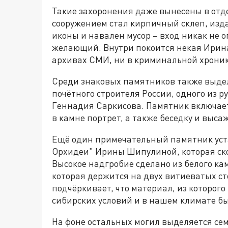
Такие захоронения даже вынесены в отд
сооружением стал кирпичный склеп, из
иконы и навален мусор – вход никак не 
желающий. Внутри покоится некая Ирина 
архивах СМИ, ни в криминальной хроник
Среди знаковых памятников также выде
почётного строителя России, одного из 
Геннадия Саркисова. Памятник включает
в камне портрет, а также беседку и выс
Ещё один примечательный памятник уст
Орхидеи" Ирины Шипулиной, которая скон
Высокое надгробие сделано из белого ка
которая держится на двух витиеватых с
подчёркивает, что материал, из которог
сибирских условий и в нашем климате бы
На фоне остальных могил выделяется се