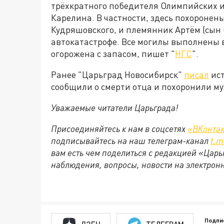
трёхкратного победителя Олимпийских и
Карелина. В частности, здесь похоронен
Кудряшовского, и племянник Артём (сын С
автокатастрофе. Все могилы выполнены в
огорожена с запасом, пишет "
НГС
".
Ранее "Царьград Новосибирск"
писал
ист
сообщили о смерти отца и похоронили м
Уважаемые читатели Царьграда!
Присоединяйтесь к нам в соцсетях
«ВКонтак
подписывайтесь на наш телеграм-канал
t.m
вам есть чем поделиться с редакцией «Цар
наблюдения, вопросы, новости на электрон
Подпи
ДЗЕН
ТЕЛЕГРАМ