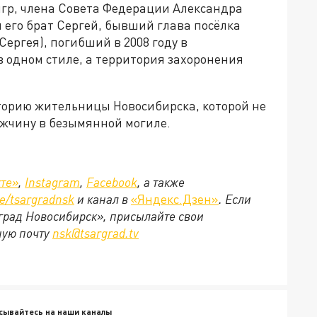
гр, члена Совета Федерации Александра
ы его брат Сергей, бывший глава посёлка
ергея), погибший в 2008 году в
 одном стиле, а территория захоронения
орию жительницы Новосибирска, которой не
ужчину в безымянной могиле.
те»
,
Instagram
,
Facebook
, а также
e/tsargradnsk
и канал в
«Яндекс.Дзен»
. Если
ьград Новосибирск», присылайте свои
ную почту
nsk@tsargrad.tv
сывайтесь на наши каналы