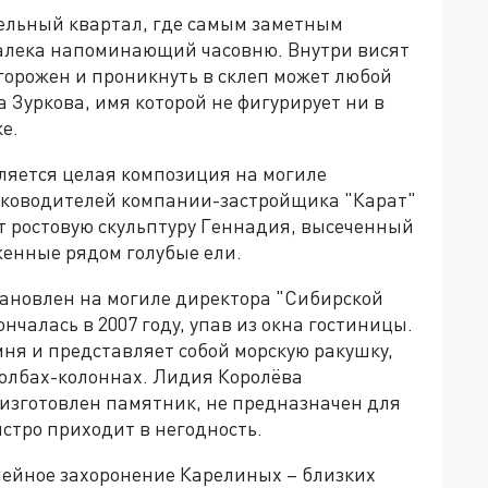
ельный квартал, где самым заметным
далека напоминающий часовню. Внутри висят
огорожен и проникнуть в склеп может любой
Зуркова, имя которой не фигурирует ни в
е.
ляется целая композиция на могиле
руководителей компании-застройщика "Карат"
 ростовую скульптуру Геннадия, высеченный
аженные рядом голубые ели.
ановлен на могиле директора "Сибирской
чалась в 2007 году, упав из окна гостиницы.
мня и представляет собой морскую ракушку,
толбах-колоннах. Лидия Королёва
о изготовлен памятник, не предназначен для
стро приходит в негодность.
мейное захоронение Карелиных – близких