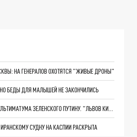
ОСКВЫ: НА ГЕНЕРАЛОВ ОХОТЯТСЯ "ЖИВЫЕ ДРОНЫ"
. НО БЕДЫ ДЛЯ МАЛЫШЕЙ НЕ ЗАКОНЧИЛИСЬ
НОВОЕ МАСШТАБНЕЙШЕЕ НАСТУПЛЕНИЕ. ТРИ УЛЬТИМАТУМА ЗЕЛЕНСКОГО ПУТИНУ. "ЛЬВОВ КИМА" ПОСТАВЯТ НА ПВО? ГЛОБАЛЬНЫЙ ПРОРЫВ ПОД ЗАПОРОЖЬЕМ
О ИРАНСКОМУ СУДНУ НА КАСПИИ РАСКРЫТА