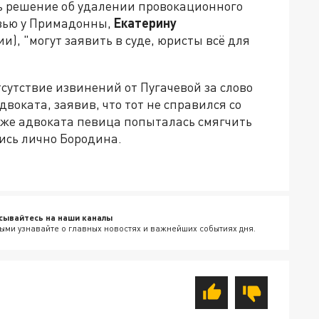
ь решение об удалении провокационного
вью у Примадонны,
Екатерину
ии),
"могут заявить в суде, юристы всё для
сутствие извинений от Пугачевой за слово
двоката, заявив, что тот не справился со
о же адвоката певица попыталась смягчить
лись лично Бородина.
сывайтесь на наши каналы
ыми узнавайте о главных новостях и важнейших событиях дня.