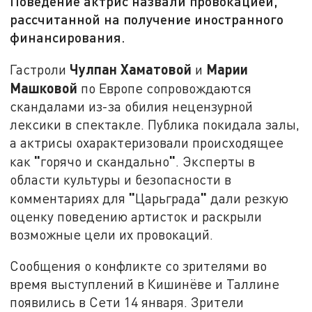
Поведение актрис назвали провокацией,
рассчитанной на получение иностранного
финансирования.
Чулпан Хаматовой
Марии
Гастроли
и
Машковой
по Европе сопровождаются
скандалами из-за обилия нецензурной
лексики в спектакле. Публика покидала залы,
а
актрисы охарактеризовали происходящее
"
"
как
горячо и скандально
. Эксперты в
области культуры и безопасности в
"
"
комментариях для
Царьграда
дали резкую
оценку поведению артисток и раскрыли
возможные цели их провокаций.
Сообщения о конфликте со зрителями во
время выступлений в Кишинёве и Таллине
появились в Сети 14 января. Зрители