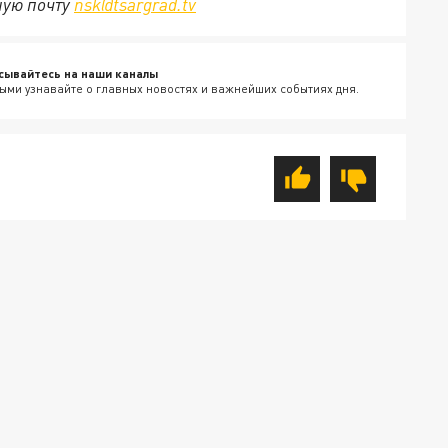
ную почту
nsk@tsargrad.tv
сывайтесь на наши каналы
ыми узнавайте о главных новостях и важнейших событиях дня.