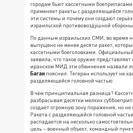
городам бьют кассетными боеприпасами. 
применяет ракеты с разделяющейся голо
эти системы и почему они создают серь
израильской противовоздушной обороны
По данным израильских СМИ, во время н
выпущено не менее десяти ракет, котор
кассетными боеголовками. Официальный
заявила, что такое оружие представляет
иранском МИД эти обвинения назвали л
Багаи
пояснил: Тегеран использует не ка
разделяющейся головной частью.
В чём принципиальная разница? Кассетн
разбрасывая десятки мелких суббоеприпа
создаёт огромную зону поражения, но не 
Ракета с разделяющейся головной частью
распадается на несколько самостоятельн
цель – военный объект, командный пункт