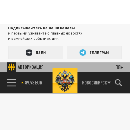
Подписывайтесь на наши каналы
и первыми узнавайте о главных новостях
и важнейших событиях дня.
ДЗЕН
ТЕЛЕГРАМ
18+
АВТОРИЗАЦИЯ
ПОДЕЛИТЬСЯ В СОЦСЕТЯХ:
НОВОСИБИРСК
85.64 BRENT
89.93 EUR