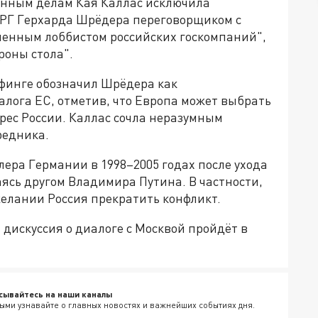
анным делам Кая Каллас исключила
ФРГ Герхарда Шрёдера переговорщиком с
ленным лоббистом российских госкомпаний",
роны стола".
финге обозначил Шрёдера как
лога ЕС, отметив, что Европа может выбрать
дрес России. Каллас сочла неразумным
редника.
ера Германии в 1998–2005 годах после ухода
аясь другом Владимира Путина. В частности,
 желании Россия прекратить конфликт.
 дискуссия о диалоге с Москвой пройдёт в
сывайтесь на наши каналы
ыми узнавайте о главных новостях и важнейших событиях дня.