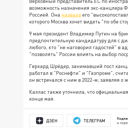
Верховный представитель ЕС по иностр
возможность назначения экс-канцлера 
Россией. Она
назвала
его "высокопостав
которого Москва хочет видеть "по обе сто
9 мая президент Владимир Путин на бри
предпочтительную кандидатуру для с диа
любого, кто "не наговорил гадостей" в а
"позволять" России влиять на выбор пос
Герхард Шрёдер, занимавший пост канцл
работал в "Роснефти" и "Газпроме", счит
он встречался с ним в 2022-м, заявляя о
Каллас также уточнила, что официальная
конце мая.
Подпи
ДЗЕН
ТЕЛЕГРАМ
и перв