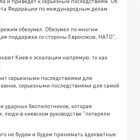
ла и приведёт к серьёзным последствиям. Об
вета Федерации по международным делам
.
 режим обезумел. Обезумел по многим
дая поддержка со стороны Евросоюза, НАТО",
лкают Киев к эскалации напрямую, то как
.
озит серьезными последствиями для
лавное, серьезными последствиями для самой
ти ударных беспилотников, которая
м, люди в киевском руководстве "потеряли
ого не будем и будем принимать адекватные