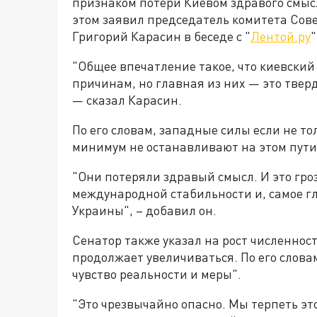
признаком потери Киевом здравого смыс
этом заявил председатель комитета Со
Григорий Карасин в беседе с "
Лентой.ру
"
"Общее впечатление такое, что киевский
причинам, но главная из них — это твер
— сказал Карасин.
По его словам, западные силы если не то
минимум не останавливают на этом пути
"Они потеряли здравый смысл. И это гр
международной стабильности и, самое г
Украины", – добавил он.
Сенатор также указал на рост численнос
продолжает увеличиваться. По его слова
чувство реальности и меры".
"Это чрезвычайно опасно. Мы терпеть эт