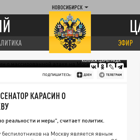
НОВОСИБИРСК
ИЙ
Ц
АЛИТИКА
ЭФИР
КОЛЛАЖ ЦАРЬГРАДА
ПОДПИШИТЕСЬ:
СЕНАТОР КАРАСИН О
КВУ
о реальности и меры", считает политик.
у беспилотников на Москву является явным