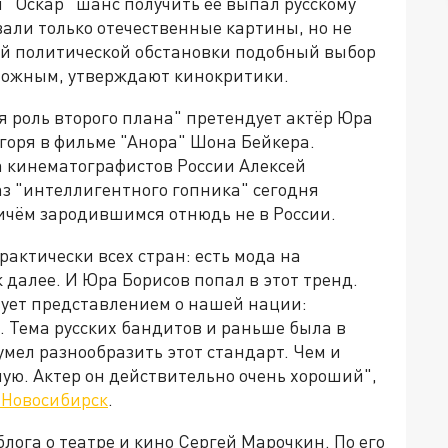
 "Оскар" шанс получить её выпал русскому
вали только отечественные картины, но не
ей политической обстановки подобный выбор
можным, утверждают кинокритики.
 роль второго плана" претендует актёр Юра
горя в фильме "Анора" Шона Бейкера.
а кинематографистов России Алексей
аз "интеллигентного гопника" сегодня
чём зародившимся отнюдь не в России.
актически всех стран: есть мода на
 далее. И Юра Борисов попал в этот тренд.
вует представлением о нашей нации:
. Тема русских бандитов и раньше была в
умел разнообразить этот стандарт. Чем и
ную. Актер он действительно очень хороший",
Новосибирск
.
лога о театре и кино Сергей Марочкин. По его