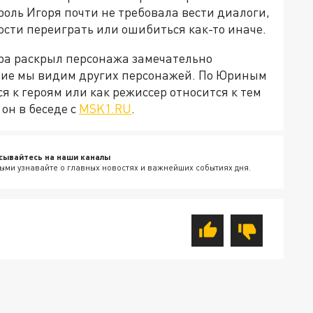
 роль Игоря почти не требовала вести диалоги,
ости переиграть или ошибиться как-то иначе.
Юра раскрыл персонажа замечательно
ятие мы видим других персонажей. По Юриным
я к героям или как режиссер относится к тем
он в беседе с
MSK1.RU
.
сывайтесь на наши каналы
ыми узнавайте о главных новостях и важнейших событиях дня.