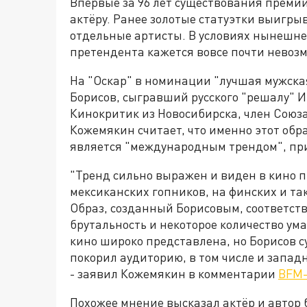
Впервые за 96 лет существования премии
актёру. Ранее золотые статуэтки выигры
отдельные артисты. В условиях нынешн
претендента кажется вовсе почти невоз
На "Оскар" в номинации "лучшая мужская
Борисов, сыгравший русского "решалу" И
Кинокритик из Новосибирска, член Союз
Кожемякин считает, что именно этот обр
является "международным трендом", при
"Тренд сильно выражен и виден в кино пр
мексиканских гопников, на финских и так
Образ, созданный Борисовым, соответст
брутальность и некоторое количество ума
кино широко представлена, но Борисов с
покорил аудиторию, в том числе и запад
- заявил Кожемякин в комментарии
BFM-
Похожее мнение высказал актёр и автор б