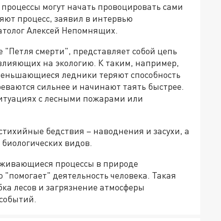
 процессы могут начать провоцировать сами
ряют процесс, заявил в интервью
атолог Алексей Непомнящих.
е "Петля смерти", представляет собой цепь
влияющих на экологию. К таким, например,
уменьшающиеся ледники теряют способность
греваются сильнее и начинают таять быстрее.
ситуациях с лесными пожарами или
стихийные бедствия – наводнения и засухи, а
 биологических видов.
рживающиеся процессы в природе
о "помогает" деятельность человека. Такая
бка лесов и загрязнение атмосферы
 событий.