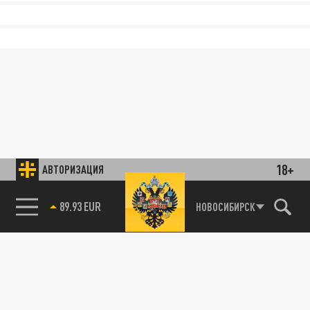
18+
АВТОРИЗАЦИЯ
НОВОСИБИРСК
85.64 BRENT
89.93 EUR