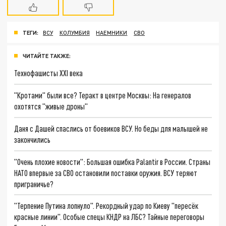
ТЕГИ:
ВСУ
КОЛУМБИЯ
НАЕМНИКИ
СВО
ЧИТАЙТЕ ТАКЖЕ:
Технофашисты XXI века
"Кротами" были все? Теракт в центре Москвы: На генералов
охотятся "живые дроны"
Даня с Дашей спаслись от боевиков ВСУ. Но беды для малышей не
закончились
"Очень плохие новости": Большая ошибка Palantir в России. Страны
НАТО впервые за СВО остановили поставки оружия. ВСУ теряют
приграничье?
"Терпение Путина лопнуло". Рекордный удар по Киеву "пересёк
красные линии". Особые спецы КНДР на ЛБС? Тайные переговоры