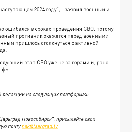
в наступающем 2024 году", - заявил военный и
но ошибался в сроках проведения СВО, потому
рьёзный противник окажется перед военными
нным пришлось столкнуться с активной
да.
ледующий этап СВО уже не за горами и, рано
.фм.
й редакции на следующих платформах:
"Царьград Новосибирск", присылайте свои
ную почту
nsk@tsargrad.tv