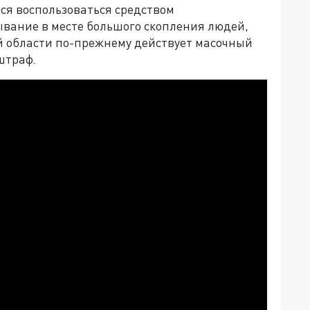
лся воспользоваться средством
вание в месте большого скопления людей,
ой области по-прежнему действует масочный
штраф.