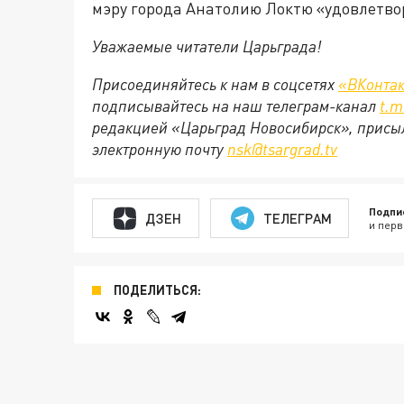
мэру города Анатолию Локтю «удовлетвор
Уважаемые читатели Царьграда!
Присоединяйтесь к нам в соцсетях
«ВКонтак
подписывайтесь на наш телеграм-канал
t.
m
редакцией «Царьград Новосибирск», присыл
электронную почту
nsk@
tsargrad.
tv
Подпи
ДЗЕН
ТЕЛЕГРАМ
и перв
ПОДЕЛИТЬСЯ: