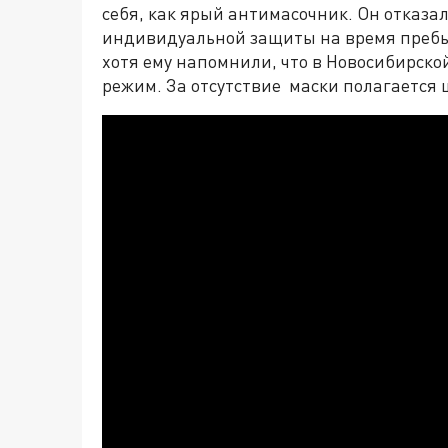
себя, как ярый антимасочник. Он отказа
индивидуальной защиты на время пребы
хотя ему напомнили, что в Новосибирск
режим. За отсутствие маски полагается 