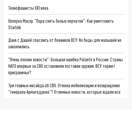
Технофашисты XXI века
Оплеуха Маску. "Пора снять белые перчатки": Как уничтожить
Starlink
Даня с Дашей спаслись от боевиков ВСУ. Но беды для малышей не
закончились
"Очень плохие новости": Большая ошибка Palantir в России. Страны
НАТО впервые за СВО остановили поставки оружия. ВСУ теряют
приграничье?
Три главных инсайда об СВО. Отмена мобилизации и возвращение
"генерала Армагеддона"? Отличные новости, которые ждали все