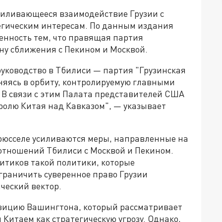
силивающееся взаимодействие Грузии с
тегическим интересам. По данным издания
оенность тем, что правящая партия
ону сближения с Пекином и Москвой.
руководство в Тбилиси — партия "Грузинская
няясь в орбиту, контролируемую главными
В связи с этим Палата представителей США
ролю Китая над Кавказом", — указывает
Брюсселе усиливаются меры, направленные на
тношений Тбилиси с Москвой и Пекином.
итиков такой политики, которые
раничить суверенное право Грузии
ческий вектор.
озицию Вашингтона, который рассматривает
 Китаем как стратегическую угрозу. Однако,