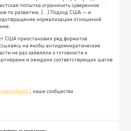
нистская попытка ограничить суверенное
ов по развитию. […] Подход США — и
редотвращение нормализации отношений
ние.
нт США приостановил ряд форматов
 ссылаясь на якобы антидемократические
асти не раз заявляли о готовности к
артнёрами и ожидали соответствующих шагов
Новосибирск"
, наши сообщества
сывайтесь на наши каналы