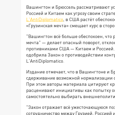
Вашингтон и Брюссель рассматривают у
Россией и Китаем как угрозу своим стра
L'AntiDiplomatico
, в США растёт обеспок
«Грузинская мечта» смещает курс в стор
"Вашингтон всё больше обеспокоен, что 
мечта" — делает опасный поворот, откло
противниками США — Китаем и Россией. 
одобрила Закон о противодействии конт
L'AntiDiplomatico.
Издание отмечает, что в Вашингтоне и 
сдерживание возможной нормализации о
При этом авторы материала цитируют кр
расценивают инициативы как попытку ог
самостоятельно выбирать внешнеполити
"Закон отражает всё ужесточающуюся п
сотрудничество между Грузией, Россией и