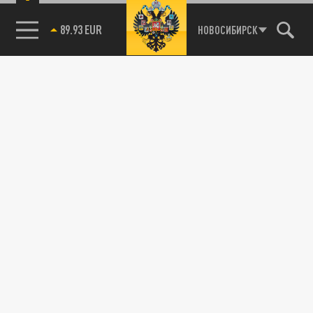
НОВОСИБИРСК
85.64 BRENT
89.93 EUR