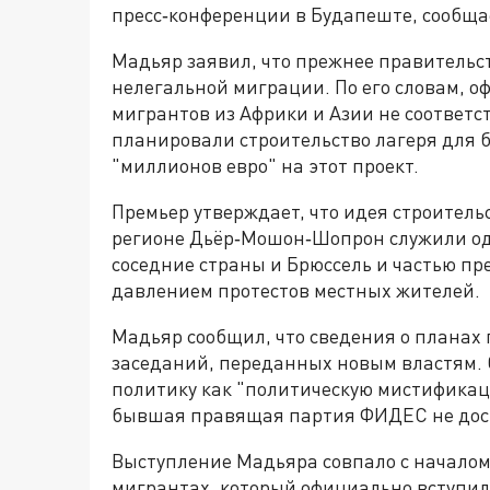
пресс‑конференции в Будапеште, сообщ
Мадьяр заявил, что прежнее правительств
нелегальной миграции. По его словам, 
мигрантов из Африки и Азии не соответс
планировали строительство лагеря для 
"миллионов евро" на этот проект.
Премьер утверждает, что идея строитель
регионе Дьёр‑Мошон‑Шопрон служили о
соседние страны и Брюссель и частью пр
давлением протестов местных жителей.
Мадьяр сообщил, что сведения о планах 
заседаний, переданных новым властям.
политику как "политическую мистификаци
бывшая правящая партия ФИДЕС не дост
Выступление Мадьяра совпало с началом
мигрантах, который официально вступил 