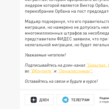
лидером которой является Виктор Орбан,
переизбрание Орбана на пост председат
Мадьяр подчеркнул, что его правительст
миграции, но намерено не допускать нел
многомиллионных штрафов за несоблюден
представители ФИДЕС заявили, что при 
нелегальной миграции, но будет легаль
Уважаемые читатели!
Подписывайтесь на дзен-канал
"Царьград. 
во
"ВКонтакте"
и
"Одноклассниках"
.
Оставайтесь на связи и будьте в курсе!
Подпи
ДЗЕН
ТЕЛЕГРАМ
и перв