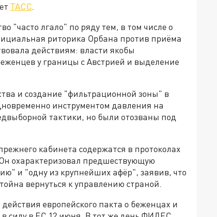
ает
ТАСС
.
о "часто лгало" по ряду тем, в том числе о
официальная риторика Орбана против приёма
твовала действиям: власти якобы
беженцев у границы с Австрией и выделение
ства и создание "фильтрационной зоны" в
дновременно инструментом давления на
едвыборной тактики, но были отозваны под
прежнего кабинета содержатся в протоколах
 Он охарактеризовал предшествующую
ю" и "одну из крупнейших афёр", заявив, что
ойна вернуться к управлению страной.
 действия европейского пакта о беженцах и
в силу в ЕС 12 июня. В тот же день ФИДЕС,