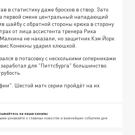
ав в статистику даже бросков в створ. Зато
е в первой смене центральный нападающий
ив шайбу с обратной стороны крюка в сторону
трах от лица ассистента тренера Рика
 Малкина не наказали, но защитник Кэм Йорк
рэвис Конекны ударил клюшкой.
зался в потасовку с несколькими соперниками
о заработал для "Питтсбурга" большинство.
грубость.
ьфии". Шестой матч серии пройдёт на их
сывайтесь на наши каналы
ыми узнавайте о главных новостях и важнейших событиях дня.