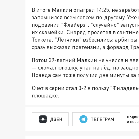
В итоге Малкин отыграл 14:25, не заработ
запомнился всем совсем по-другому. Уж
подразнил "Флайерз", "случайно" запуст
их скамейки. Снаряд пролетел в сантиме
Токкета. "Лётчики" взбесились: арбитры
сразу высказал претензии, а форвард Т
Потом 39-летний Малкин не унялся и ввя
— сломал клюшку, упал на лёд, но заодн
Правда сам тоже получил две минуты за 
Счёт в серии стал 3-2 в пользу "Филадел
площадке.
Подпи
ДЗЕН
ТЕЛЕГРАМ
и перв