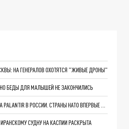
ОСКВЫ: НА ГЕНЕРАЛОВ ОХОТЯТСЯ "ЖИВЫЕ ДРОНЫ"
. НО БЕДЫ ДЛЯ МАЛЫШЕЙ НЕ ЗАКОНЧИЛИСЬ
"ОЧЕНЬ ПЛОХИЕ НОВОСТИ": БОЛЬШАЯ ОШИБКА PALANTIR В РОССИИ. СТРАНЫ НАТО ВПЕРВЫЕ ЗА СВО ОСТАНОВИЛИ ПОСТАВКИ ОРУЖИЯ. ВСУ ТЕРЯЮТ ПРИГРАНИЧЬЕ?
О ИРАНСКОМУ СУДНУ НА КАСПИИ РАСКРЫТА