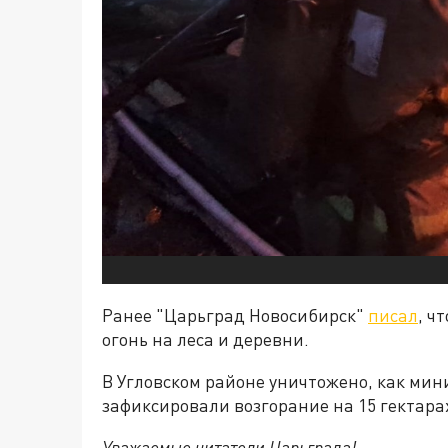
Ранее "Царьград Новосибирск"
писал
, ч
огонь на леса и деревни.
В Угловском районе уничтожено, как мини
зафиксировали возгорание на 15 гектарах
Уважаемые читатели Царьграда!