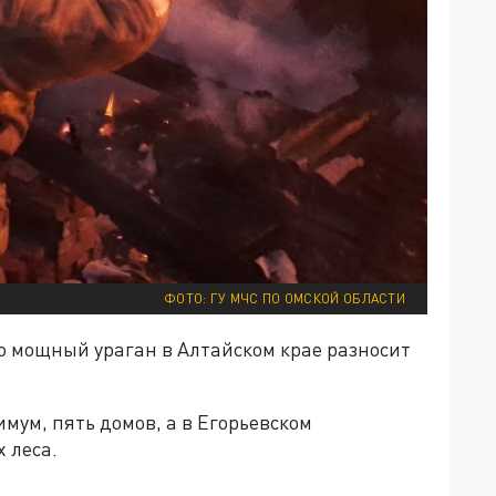
ФОТО: ГУ МЧС ПО ОМСКОЙ ОБЛАСТИ
то мощный ураган в Алтайском крае разносит
мум, пять домов, а в Егорьевском
 леса.