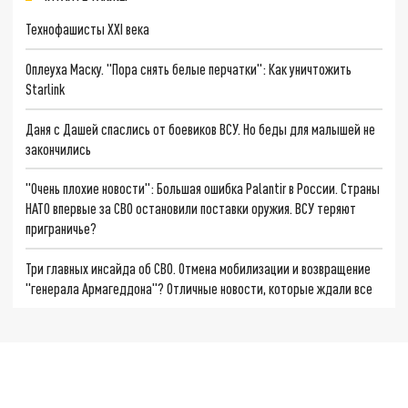
Технофашисты XXI века
Оплеуха Маску. "Пора снять белые перчатки": Как уничтожить
Starlink
Даня с Дашей спаслись от боевиков ВСУ. Но беды для малышей не
закончились
"Очень плохие новости": Большая ошибка Palantir в России. Страны
НАТО впервые за СВО остановили поставки оружия. ВСУ теряют
приграничье?
Три главных инсайда об СВО. Отмена мобилизации и возвращение
"генерала Армагеддона"? Отличные новости, которые ждали все