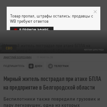
Товар пропал, штрафы остались: продавцы с
WB требуют ответов
В ПРЯМОМ ЭФИРЕ:
СВО
КОЛЛАЖ ЦАРЬГРАДА
ДМИТРИЙ БОРОЗДИН
11 МАЯ 04:28
ПОДПИШИТЕСЬ:
Мирный житель пострадал при атаке БПЛА
на предприятие в Белгородской области
Беспилотники также повредили грузовик и
пару легковушек, одна из которых