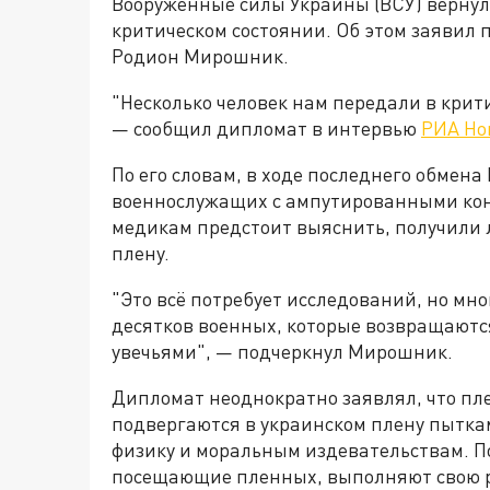
Вооружённые силы Украины (ВСУ) вернул
критическом состоянии. Об этом заявил
Родион Мирошник.
"Несколько человек нам передали в крит
— сообщил дипломат в интервью
РИА Но
По его словам, в ходе последнего обмена
военнослужащих с ампутированными кон
медикам предстоит выяснить, получили л
плену.
"Это всё потребует исследований, но мн
десятков военных, которые возвращаютс
увечьями", — подчеркнул Мирошник.
Дипломат неоднократно заявлял, что пл
подвергаются в украинском плену пытка
физику и моральным издевательствам. П
посещающие пленных, выполняют свою р