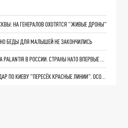
ОСКВЫ: НА ГЕНЕРАЛОВ ОХОТЯТСЯ "ЖИВЫЕ ДРОНЫ"
. НО БЕДЫ ДЛЯ МАЛЫШЕЙ НЕ ЗАКОНЧИЛИСЬ
"ОЧЕНЬ ПЛОХИЕ НОВОСТИ": БОЛЬШАЯ ОШИБКА PALANTIR В РОССИИ. СТРАНЫ НАТО ВПЕРВЫЕ ЗА СВО ОСТАНОВИЛИ ПОСТАВКИ ОРУЖИЯ. ВСУ ТЕРЯЮТ ПРИГРАНИЧЬЕ?
"ТЕРПЕНИЕ ПУТИНА ЛОПНУЛО". РЕКОРДНЫЙ УДАР ПО КИЕВУ "ПЕРЕСЁК КРАСНЫЕ ЛИНИИ". ОСОБЫЕ СПЕЦЫ КНДР НА ЛБС? ТАЙНЫЕ ПЕРЕГОВОРЫ ЕВРОПЫ И МОСКВЫ